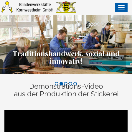
Navig
ein-/
Traditionshandwerk, sozial und
innovativ!
Demonstrations-Video
aus der Produktion der Stickerei