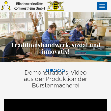
Navig
ein-/
Traditionshandwerk, sozial und
innovativ!
Demonstrations-Video
aus der Produktion der
Bürstenmacherei